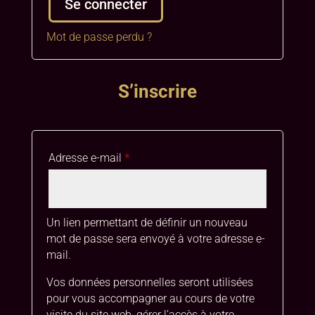
t
Se connecter
e
r
Mot de passe perdu ?
n
a
t
S’inscrire
i
v
e
:
Obligatoire
Adresse e-mail
*
Un lien permettant de définir un nouveau
mot de passe sera envoyé à votre adresse e-
mail.
Vos données personnelles seront utilisées
pour vous accompagner au cours de votre
visite du site web, gérer l’accès à votre