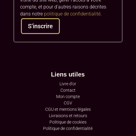
compte, et pour d’autres raisons décrites
dans notre
politique de confidentialité
.
S’inscrire
A
l
t
e
r
Liens utiles
n
a
Livre d’or
t
Contact
i
Mon compte
v
CGV
e
CGU et mentions légales
:
Livraisons et retours
Politique de cookies
Politique de confidentialité