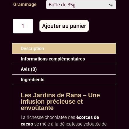
Grammage
quantité
Ajouter au panier
de
Les
A
Jardins
l
de
Description
t
Rana
e
Informations complémentaires
r
Avis (0)
n
a
Ingrédients
t
i
Les Jardins de Rana – Une
v
infusion précieuse et
e
envoûtante
:
La richesse chocolatée des
écorces de
cacao
se mêle à la délicatesse veloutée de