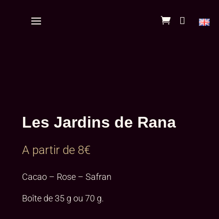


Les Jardins de Rana
A partir de
8
€
Cacao – Rose – Safran
Boîte de 35 g ou 70 g.