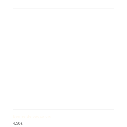
Beurre de cacao cru
4,50
€