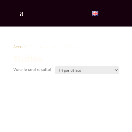
Accueil
/ Produits identifiés “Truffes”
Truffes
Voici le seul résultat