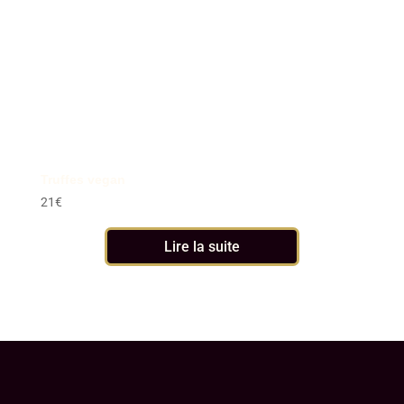
Truffes vegan
21
€
Lire la suite