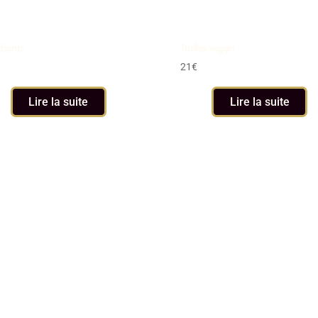
iants
Truffes vegan
21
€
Lire la suite
Lire la suite