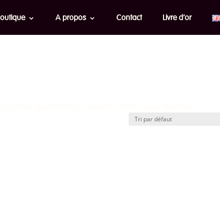
outique
A propos
Contact
Livre d’or
 orangettes, gingembrettes, mendiants, truffes vegan, lebkuchen.