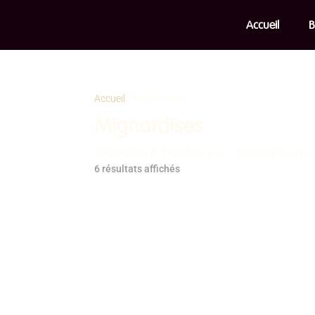
Accueil
B
Accueil
/ Mignardises
Mignardises
Mignardises de chocolats crus : chocolats fourrés,
6 résultats affichés